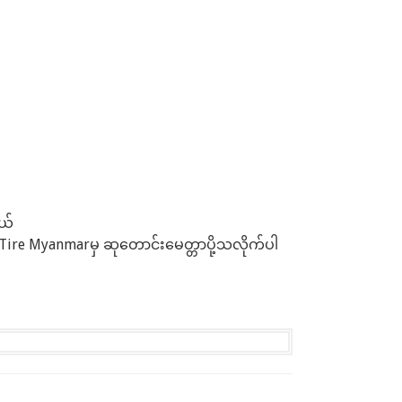
ယ်
re Myanmarမှ ဆုတောင်းမေတ္တာပို့သလိုက်ပါ