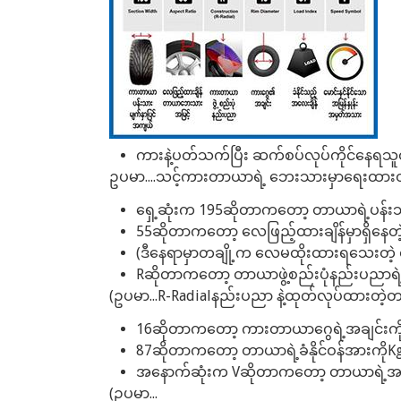
ကားနဲ့ပတ်သက်ပြီး ဆက်စပ်လုပ်ကိုင်နေရသူ
ဥပမာ....သင့်ကားတာယာရဲ့ ဘေးသားမှာရေးထားတာ
ရှေ့ဆုံးက 195ဆိုတာကတော့ တာယာရဲ့ပန်းသာ
55ဆိုတာကတော့ လေဖြည့်ထားချိန်မှာရှိနေ
(ဒီနေရာမှာတချို့က လေမထိုးထားရသေးတဲ့ 
Rဆိုတာကတော့ တာယာဖွဲ့စည်းပုံနည်းပညာရ
(ဥပမာ...R-Radialနည်းပညာ နဲ့ထုတ်လုပ်ထားတဲ့
16ဆိုတာကတော့ ကားတာယာဂွေရဲ့အချင်းကို 
87ဆိုတာကတော့ တာယာရဲ့ခံနိုင်ဝန်အားကိုKg
အနောက်ဆုံးက Vဆိုတာကတော့ တာယာရဲ့အမြန်ဆ
(ဥပမာ...