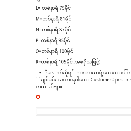
L= တစ်နာရီ 75မိုင်
M=တစ်နာရီ 81မိုင်
N=တစ်နာရီ 87မိုင်
P=တစ်နာရီ 95မိုင်
Q=တစ်နာရီ 100မိုင်
R=တစ်နာရီ 105မိုင်...အစရှိသဖြင့်)
ဒီလောက်ဆိုရင် ကားတာယာရဲ့ဘေးသားပါ်ကစာတ
``ချစ်ခင်လေးစားရပါသော Customerများအားလုံ
တယ် ခင်ဗျာ။