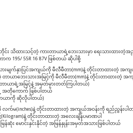
တိုင်း သိထားသင့်တဲ့ ကားတာယာရဲ့ဘေးသားမှာ ရေးသားထားတဲ့အညွှန
က 195/ 55R 16 87V ဖြစ်တယ် ဆိုပါစို့
းမျက်နှာပြင်အကျယ်ကို မီလီမီတာ(mm)နဲ့ တိုင်းတာထားတဲ့ အကျယ
တဲ့ တာယာဘေးသားအမြင့်ကို မီလီမီတာ(mm)နဲ့ တိုင်းတာထားတဲ့ အ
တာယာရဲ့အမြင့်နဲ့ အမှတ်မှားတတ်ကြပါတယ်)
ဲ့ အတိုကောက် ဖြစ်ပါတယ်
တာယာကို ဆိုလိုပါတယ်)
လက်မ(inches)နဲ့ တိုင်းတာထားတဲ့ အကျယ်အဝန်းကို ရည်ညွှန်းပါ
(Kilogram)နဲ့​ တိုင်းတာထားတဲ့ အလေးချိန်ပမာဏပါ
ုံး မောင်းနှင်းနိုင်တဲ့ အမြန်နှုန်းအမှတ်အသားဖြစ်ပါတယ်