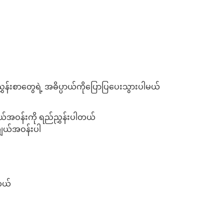
်းစာတွေရဲ့ အဓိပ္ပာယ်ကိုပြောပြပေးသွားပါမယ်
်အဝန်းကို ရည်ညွှန်းပါတယ်
ကျယ်အဝန်းပါ
တယ်