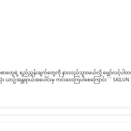
ွေရဲ့ ရည်ညွှန်းချက်တွေကို နားလည်သွားမယ်လို့ မျှော်လင့်ပါတ
း ယာဥ်အန္တရာယ်အပေါင်းမှ ကင်းဝေးကြပါစေကြောင်း´´ SAILUN Ti