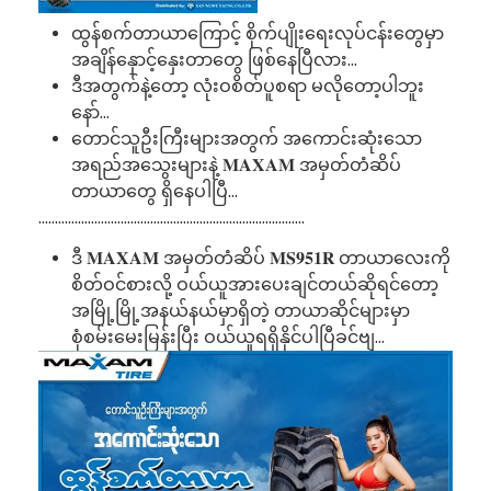
ထွန်စက်တာယာကြောင့် စိုက်ပျိုးရေးလုပ်ငန်းတွေမှာ
အချိန်နှောင့်နှေးတာတွေ ဖြစ်နေပြီလား...
ဒီအတွက်နဲ့တော့ လုံးဝစိတ်ပူစရာ မလိုတော့ပါဘူး
နော်...
တောင်သူဦးကြီးများအတွက် အကောင်းဆုံးသော
အရည်အသွေးများနဲ့ 𝐌𝐀𝐗𝐀𝐌 အမှတ်တံဆိပ်
တာယာတွေ ရှိနေပါပြီ...
.................................................................................
ဒီ 𝐌𝐀𝐗𝐀𝐌 အမှတ်တံဆိပ် 𝐌𝐒𝟗𝟓𝟏𝐑 တာယာလေးကို
စိတ်ဝင်စားလို့ ဝယ်ယူအားပေးချင်တယ်ဆိုရင်တော့
အမြို့မြို့အနယ်နယ်မှာရှိတဲ့ တာယာဆိုင်များမှာ
စုံစမ်းမေးမြန်းပြီး ဝယ်ယူရရှိနိုင်ပါပြီခင်ဗျ...